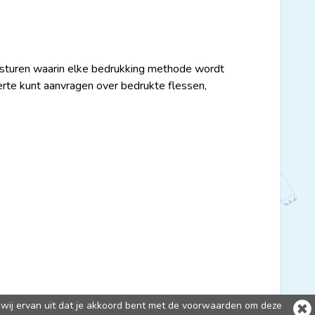
 sturen waarin elke bedrukking methode wordt
ferte kunt aanvragen over bedrukte flessen,
wij ervan uit dat je akkoord bent met de voorwaarden om deze