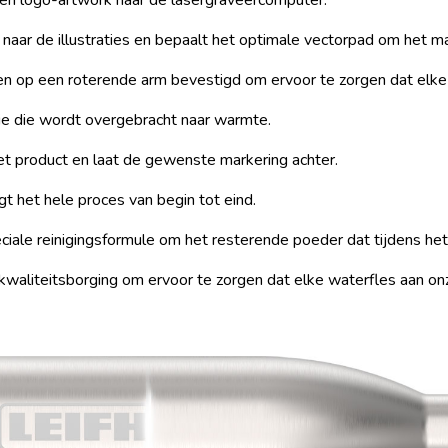
n logo-artwork naar de lasergraveercomputer.
naar de illustraties en bepaalt het optimale vectorpad om het ma
n op een roterende arm bevestigd om ervoor te zorgen dat elke 
e die wordt overgebracht naar warmte.
 product en laat de gewenste markering achter.
t het hele proces van begin tot eind.
ale reinigingsformule om het resterende poeder dat tijdens het 
kwaliteitsborging om ervoor te zorgen dat elke waterfles aan o