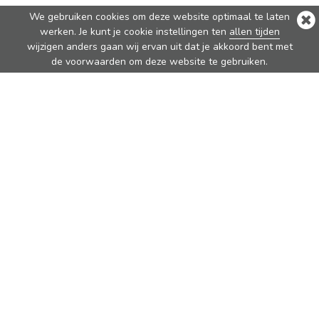
We gebruiken cookies om deze website optimaal te laten
werken. Je kunt je cookie instellingen ten
allen tijden
wijzigen anders gaan wij ervan uit dat je akkoord bent met
de voorwaarden om deze website te gebruiken.
Populairste Producten
Nova
Nova Pure
Vita
Traveler
Rondo
Brew
Over ons